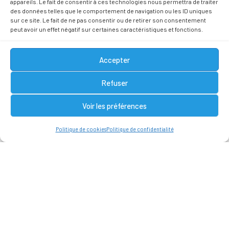
appareils. Le fait de consentir à ces technologies nous permettra de traiter
des données telles que le comportement de navigation ou les ID uniques
sur ce site. Le fait de ne pas consentir ou de retirer son consentement
peut avoir un effet négatif sur certaines caractéristiques et fonctions.
Accepter
Refuser
Voir les préférences
Point de Départ ?
Parking de la Maison du Parc Naturel Régional des
Monts
Politique de cookies
Politique de confidentialité
d’Ardèche
07380 Jaujac
Parcours varié, passage à la Maison du Parc,
montée d’une calade technique et physique
jusqu’au hameau du Mortier. Piste forestière et
chemin de crêtes amène au départ de parapente
point de vue et panoramas assurés! Descente