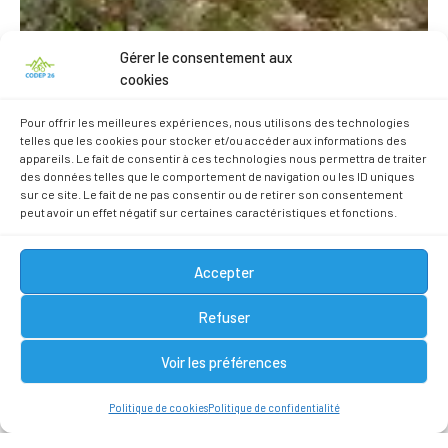
Gérer le consentement aux
cookies
Pour offrir les meilleures expériences, nous utilisons des technologies
telles que les cookies pour stocker et/ou accéder aux informations des
appareils. Le fait de consentir à ces technologies nous permettra de traiter
des données telles que le comportement de navigation ou les ID uniques
sur ce site. Le fait de ne pas consentir ou de retirer son consentement
peut avoir un effet négatif sur certaines caractéristiques et fonctions.
Accepter
Refuser
Point de Départ ?
Parking de la Salle des Fêtes
Voir les préférences
26770 Taulignan
Ce circuit de niveau très difficile vous conduira
Politique de cookies
Politique de confidentialité
par un échauffement, découvrir les vignobles AOC