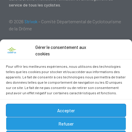
service de tous les cyclistes.
© 2026
Strivok
– Comité Départemental de Cyclotourisme
de la Drôme
Navigation
Infos Pratiques
Gérer le consentement aux
cookies
A propos
Contactez-nous
Nos Parcours VTT
Mentions Légales
Pour offrir les meilleures expériences, nous utilisons des technologies
telles que les cookies pour stocker et/ou accéder aux informations des
Agenda
Politique de confidentialité
appareils. Le fait de consentir à ces technologies nous permettra de traiter
des données telles que le comportement de navigation ou les ID uniques
Nos Formations
sur ce site. Le fait de ne pas consentir ou de retirer son consentement
peut avoir un effet négatif sur certaines caractéristiques et fonctions.
Restez branché !
Recevez l’actualité du vélo en Drôme directement dans votre boîte
Accepter
mail.
Refuser