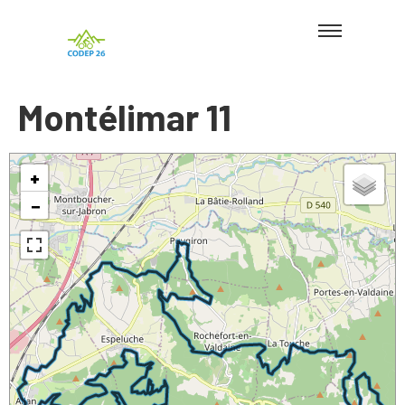
Montélimar 11
+
−