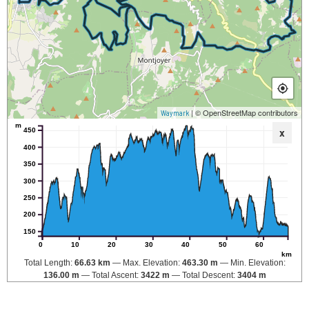
| © OpenStreetMap contributors
Waymark
m
x
450
400
350
300
250
200
150
0
10
20
30
40
50
60
km
Total Length:
66.63 km
Max. Elevation:
463.30 m
Min. Elevation:
136.00 m
Total Ascent:
3422 m
Total Descent:
3404 m